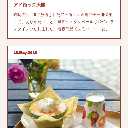
アド街ック天国
昨晩の5／19に放送されたアド街ック天国二子玉川特集
にて、ありがたいことに当店シュクレペールは12位にラ
ンクインいたしました。看板商品であるバニーユと、…
10
May
2018