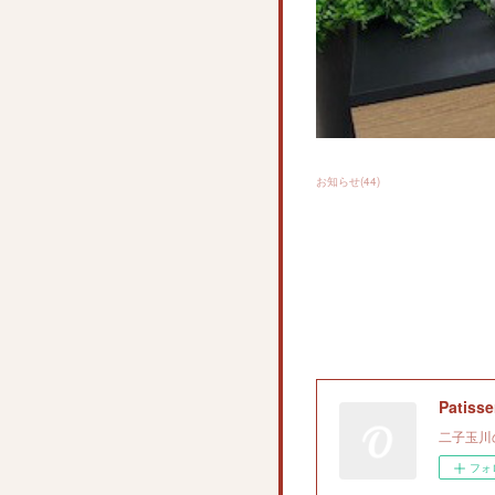
お知らせ
(
44
)
Patiss
二子玉川
フォ