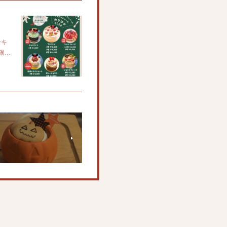
ーキ
限…