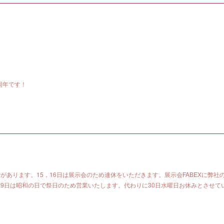
周年です！
があります。15，16日は展示会のため連休をいただきます。展示会FABEXに弊社
29日は昭和の日で祭日のため営業いたします。代わりに30日水曜日お休みとさせて