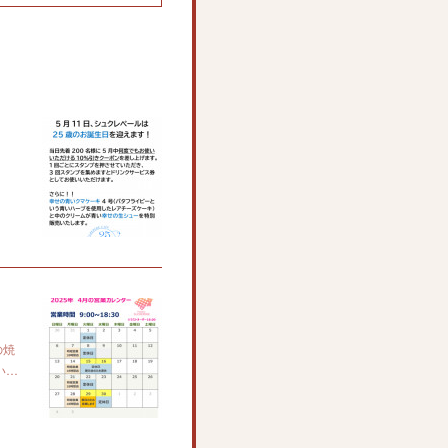
の焼
い…